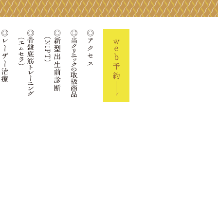
ーズコラム
院長の活動実績
レーザー治療
骨盤底筋トレーニング(エムセラ)
当クリニックの取扱商品
新型出生前診断(NIPT)
アクセス
Web予約