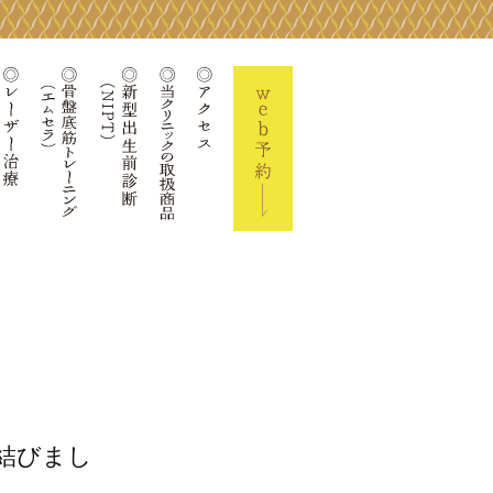
ーズコラム
院長の活動実績
レーザー治療
骨盤底筋トレーニング(エムセラ)
当クリニックの取扱商品
新型出生前診断(NIPT)
アクセス
Web予約
結びまし