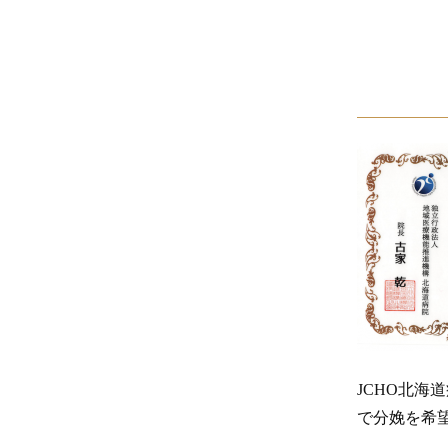
JCHO北海
で分娩を希