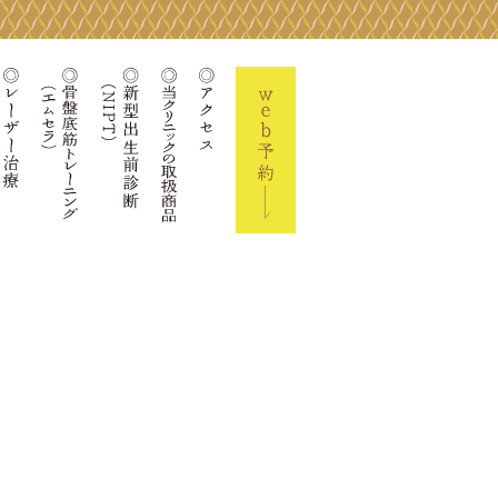
ーズコラム
院長の活動実績
レーザー治療
骨盤底筋トレーニング(エムセラ)
当クリニックの取扱商品
新型出生前診断(NIPT)
アクセス
Web予約